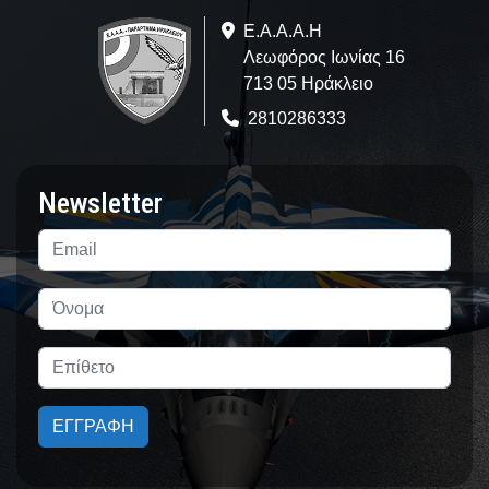
Ε.A.Α.Α.Η
Λεωφόρος Ιωνίας 16
713 05 Ηράκλειο
2810286333
Newsletter
ΕΓΓΡΑΦΗ