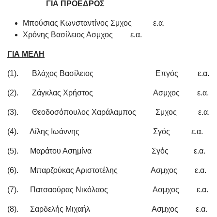
ΓΙΑ ΠΡΟΕΔΡΟΣ
Μπούσιας Κωνσταντίνος Σμχος ε.α.
Χρόνης Βασίλειος Ασμχος ε.α.
ΓΙΑ ΜΕΛΗ
(1). Βλάχος Βασίλειος Επγός ε.α.
(2). Ζάγκλας Χρήστος Ασμχος ε.α.
(3). Θεοδοσόπουλος Χαράλαμπος Σμχος ε.α.
(4). Λίλης Ιωάννης Σγός ε.α.
(5). Μαράτου Ασημίνα Σγός ε.α.
(6). Μπαρζούκας Αριστοτέλης Ασμχος ε.α.
(7). Πατσαούρας Νικόλαος Ασμχος ε.α.
(8). Σαρδελής Μιχαήλ Ασμχος ε.α.