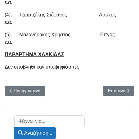
ε.α.
(4). Τζωρτζάκης Στέφανος Ασμχος
ε.α.
(5). Μαλανδράκης Χρήστος Επγος
ε.α.
ΠΑΡΑΡΤΗΜΑ ΧΑΛΚΙΔΑΣ
Δεν υποβλήθηκαν υποψηφιότητες
Προηγούμενο άρθρο: Ημερομηνίες πληρωμής Μερισμάτων – ΕΚ
Επόμενο άρθρο
Προηγούμενο
Επόμενο
Αναζήτηση...
Αναζήτηση...