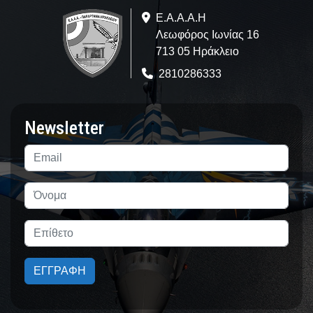
Ε.A.Α.Α.Η
Λεωφόρος Ιωνίας 16
713 05 Ηράκλειο
2810286333
Newsletter
ΕΓΓΡΑΦΗ