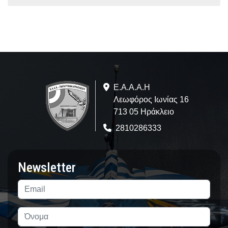
Ε.A.Α.Α.Η
Λεωφόρος Ιωνίας 16
713 05 Ηράκλειο
2810286333
Newsletter