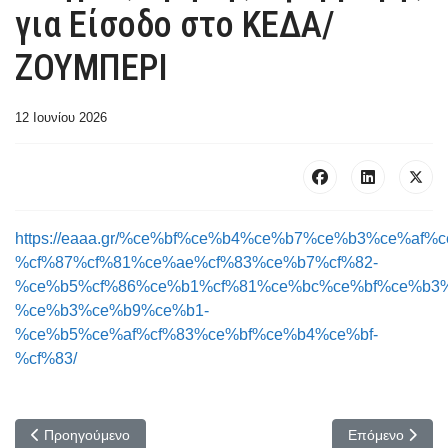
για Είσοδο στο ΚΕΔΑ/
ΖΟΥΜΠΕΡΙ
12 Ιουνίου 2026
https://eaaa.gr/%ce%bf%ce%b4%ce%b7%ce%b3%ce%af%
%cf%87%cf%81%ce%ae%cf%83%ce%b7%cf%82-
%ce%b5%cf%86%ce%b1%cf%81%ce%bc%ce%bf%ce%b3%
%ce%b3%ce%b9%ce%b1-
%ce%b5%ce%af%cf%83%ce%bf%ce%b4%ce%bf-
%cf%83/
Προηγούμενο άρθρο: Τίμησαν στην Αμμουδάρα Ηρακλείου τη Μνή
Επόμενο άρθρο:
Προηγούμενο
Επόμενο