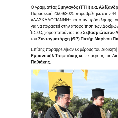
Ο γραμματέας
Σμηναγός (ΤΤΗ) ε.α. Αλέξανδ
Παρασκευή 23/09/2025 παραβρέθηκε στην 4
«ΔΑΣΚΑΛΟΓΙΑΝΝΗ» κατόπιν πρόσκλησης του
για να παραστεί στην αποφοίτηση των Δοκίμω
́ΕΣΣΟ, χοροστατούντος του
Σεβασμιώτατου Α
του
Συνταγματάρχη (ΘΡ) Πατήρ Μαρίνου Πα
Επίσης παραβρεθήκαν εκ μέρους του Διοικητ
Εμμανουήλ Τσιφετάκης
.και εκ μέρους του Δ
Παθιάκης.