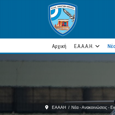
Αρχική
Ε.Α.Α.Α.Η.
Νέα
ΕΑΑΑΗ
Νέα - Ανακοινώσεις - Ε