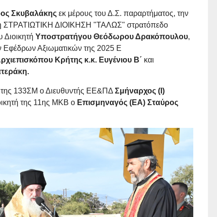
ρος Σκυβαλάκης
εκ μέρους του Δ.Σ. παραρτήματος, την
4η ΣΤΡΑΤΙΩΤΙΚΗ ΔΙΟΙΚΗΣΗ "ΤΑΛΩΣ" στρατόπεδο
 Διοικητή
Υποστρατήγου Θεόδωρου Δρακόπουλου
,
ν Εφέδρων Αξιωματικών της 2025 Ε
ρχιεπισκόπου Κρήτης κ.κ. Ευγένιου Β΄
και
τεράκη.
ή της 133ΣΜ ο Διευθυντής ΕΕ&ΠΔ
Σμήναρχος (Ι)
ιοικητή της 11ης ΜΚΒ ο
Επισμηναγός (ΕΑ) Σταύρος