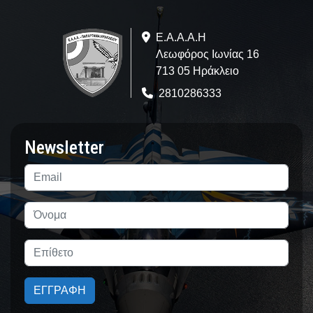
Ε.A.Α.Α.Η
Λεωφόρος Ιωνίας 16
713 05 Ηράκλειο
2810286333
Newsletter
ΕΓΓΡΑΦΗ